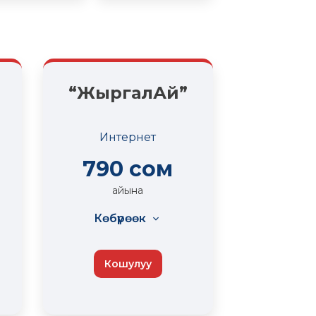
“ЖыргалАй”
Интернет
790 сом
айына
Көбүрөөк
Тышкы ылдамдыгы
Кошулуу
50 Мбит/с чейин
Чексиз Интернет