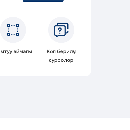
мтуу аймагы
Көп берилүүчү
суроолор