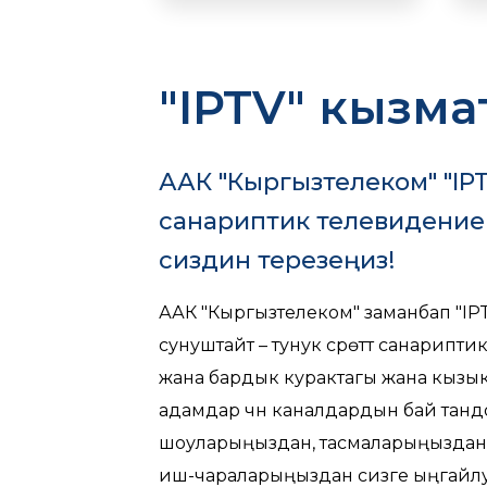
IPTV
Радио каналдарды
ишке киргизүү
"IPTV" кызм
Оnline камералар
ААК "Кыргызтелеком" "IP
Валюта курсунун
көрсөткүчү
санариптик телевидениен
сиздин терезеңиз!
Аба ырайынын
көрсөткүчү
ААК "Кыргызтелеком" заманбап "IP
ME/GPON
технология менен
сунуштайт – тунук сүрөттүү санарипт
жана бардык курактагы жана кызы
Чексиз Интернет
адамдар үчүн каналдардын бай тандоос
шоуларыңыздан, тасмаларыңыздан 
иш-чараларыңыздан сизге ыңгайлу