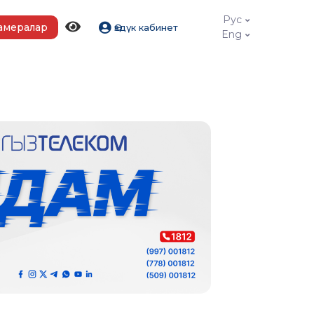
Рус
амералар
Өздүк кабинет
Eng