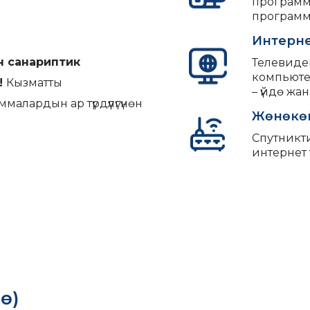
программа
программа
Интерне
н санариптик
Телевиде
компьюте
!
Кызматты
– үйдө жан
малардын ар түрдүүлүгүнөн
Жөнөкө
Спутникт
интернет 
ө)