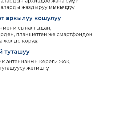
лардын архивдөө жана сүйүктүү
ларды жаздыруу мүмкүнчүлүгү.
т аркылуу кошулуу
ниени сыналгыдан,
рден, планшеттен же смартфондон
а жолдо көрүңүз.
й туташуу
ик антеннанын кереги жок,
туташуусу жетиштүү.