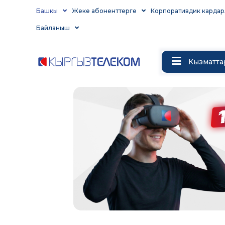
Башкы
Жеке абоненттерге
Корпоративдик кардар
Байланыш
Кызматта