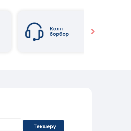
Колл-
Т
борбор
Текшерүү