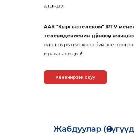
алыңыз.
ААК "Кыргызтелеком" IPTV мене
телевидениенин дүйнөсүн ачыңыз
туташтырыңыз жана бүгүн эле програм
ырахат алыңыз!
Кененирээк окуу
Жабдуулар (Өнүгүүд