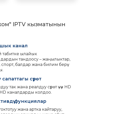
ME/GPON
технология менен
ком" IPTV кызматынын
ашык канал
й табитке ылайык
лдардын тандоосу – жаңылыктар,
, спорт, балдар жана билим берүү
ы.
 сапаттагы сүрөт
уу так жана реалдуу сүрөт үчүн HD
 HD каналдарды колдоо.
тивдүү функциялар
 токтотуу жана артка кайтаруу,