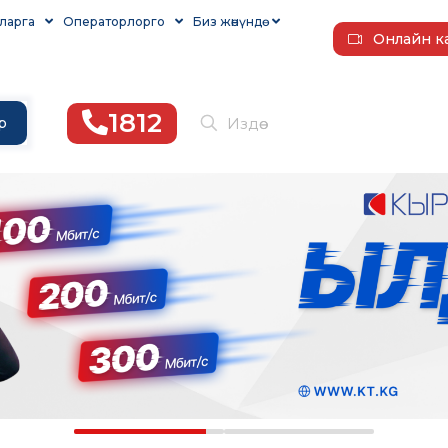
ларга
Операторлорго
Биз жөнүндө
Онлайн к
1812
р