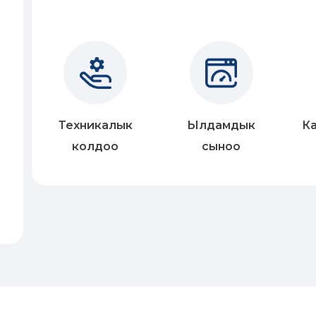
Техникалык
Ылдамдык
Ка
колдоо
сыноо