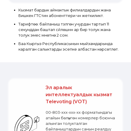
Кызмат бардык аймактык филиалдардын жана
Бишкек ГТСтин абоненттери үчүн жеткиликтүү.
Тарифтөө: байланыш түзүлгөн учурдан тартып 11
секунддан баштап сүйлөшүүнүн ар бир толук жана
толук эмес мүнөтүнө 2 сом.
Баа Кыргыз Республикасынын мыйзамдарында
каралган салыктарды эсепке албастан көрсөтүлөт.
Эл аралык
интеллектуалдык кызмат
Televoting (VOT)
00-803-ххх-ххх-хх форматындагы
атайын бөлүнгөн номерлер боюнча
алынган толукталган
байланыштардын санын реалдуу