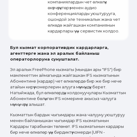
компаниялардын чет өлкөлүк
өкүлчүлүктөрү менен аудио
конференцияларды уюштурууга,
ошондой эле техникалык жана чет
өлкөдө жайгашкан компаниянын
кардарлары үчүн сервистик колдоо.
Бул кызмат корпоративдик кардарларга,
агенттерге жана эл аралык байланыш
операторлоруна сунушталат.
Эл аралык FreePhone кызматы (мындан ары "IFS") бир
мамлекеттин аймагында жайгашкан IFS кызматынын
Абонентине (кардар) чет өлкөлөрдө бир же бир нече
атайын кирүү номерлерин алууга мүмкүндүк берет.
Натыйжада, бул өлкөлөрдүн колдонуучулары Кызматтын
Абонентине бөлүнгөн IFS номерине акысыз чалууга
мүмкүнчүлүк алышат.
Кызматтын бардык чыгымдары жана чалууну уюштуруу
менен байланышкан чыгымдар IFS кызматынын
Кардары тарабынан төлөнөт. IFS кызматынын кардары
бир нече өлкөлөр үчүн бирдиктүү номерди (UIFN -