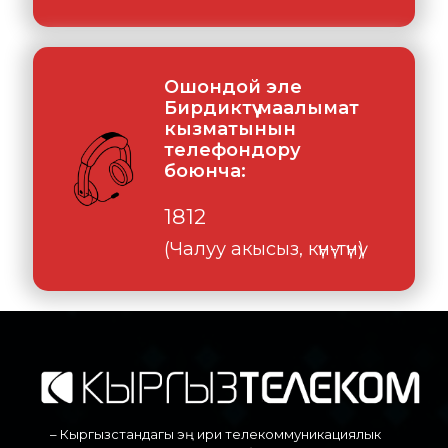
Ошондой эле
Бирдиктүү маалымат
кызматынын
телефондору
боюнча:
1812
(Чалуу акысыз, күнү-түнү)
– Кыргызстандагы эң ири телекоммуникациялык