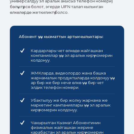
универсалдуу эл аралык акысыз телефон номери)
бөлүштүрсө болот, эгерде UIFN талап кылынган
өлкөлөрдө жеткиликтүү болсо.
Абонент үчүн кызматтын артыкчылыктары:
Кардарлары чет өлкөдө жайгашкан
компаниялар үчүн эл аралык кирүү номерин
колдонуу.
ЖМКларда, видеолордо жана башка
жарнамалык продуктыларда колдонуу үчүн
ар бир же бир нече өлкө үчүн бир чет
элдик телефон номери.
Убактылуу же бир жолку жарнама же
маркетинг кампаниялары үчүн эл аралык
кирүү номерин колдонуу.
Чакырылган Кызмат Абонентинин
физикалык жайгашкан жерине
карабастан эл аралык кирүү номерин