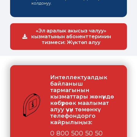
колдонуу.
«Эл аралык акысыз чалуу»
кызматынын абоненттеринин
тизмеси: Жүктөп алуу
Интеллектуалдык
байланыш
тармагынын
кызматтары жөнүндө
көбүрөөк маалымат
алуу үчүн төмөнкү
телефондорго
кайрылыңыз:
0 800 500 50 50