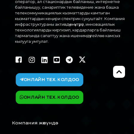
оператор, ал стационардык байланыш, интернетке
байланышуу, санариптик телевидение жана башка
телекоммуникациялык кызматтарды камтыган
кызматтардын кеңири спектрин сунуштайт. Компания
инфраструктураны активдүү өнүктүрүп, инновациялык
технологияларды киргизип, кардарларга байланыш
тармагында сапаттуу жана ишенимдүү тейлөө камсыз
кылууга умтулат.
ОНЛАЙН ТЕХ. КОЛДОО
ОНЛАЙН ТЕХ. КОЛДОО
Компания жөнүндө