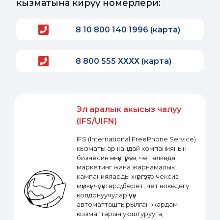
кызматына кирүү номерлери:
8 10 800 140 1996 (карта)
8 800 555 ХХХХ (карта)
Эл аралык акысыз чалуу
(IFS/UIFN)
IFS (International FreePhone Service)
кызматы ар кандай компаниянын
бизнесин өнүктүрүүгө, чет өлкөдө
маркетинг жана жарнамалык
кампанияларды жүргүзүүгө чексиз
мүмкүнчүлүктөрдү берет, чет өлкөдөгү
колдонуучулар үчүн
автоматташтырылган жардам
кызматтарын уюштурууга,