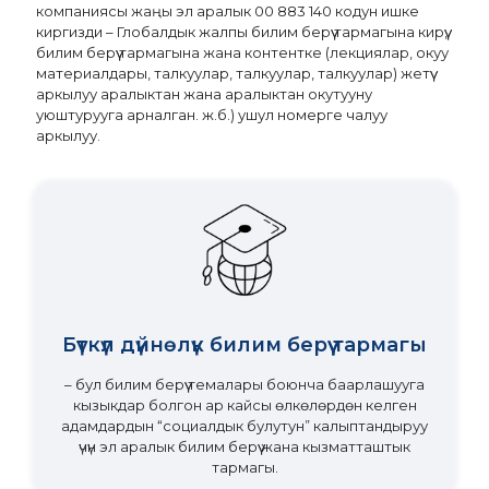
компаниясы жаңы эл аралык 00 883 140 кодун ишке
киргизди – Глобалдык жалпы билим берүү тармагына кирүү,
билим берүү тармагына жана контентке (лекциялар, окуу
материалдары, талкуулар, талкуулар, талкуулар) жетүү
аркылуу аралыктан жана аралыктан окутууну
уюштурууга арналган. ж.б.) ушул номерге чалуу
аркылуу.
Бүткүл дүйнөлүк билим берүү тармагы
– бул билим берүү темалары боюнча баарлашууга
кызыкдар болгон ар кайсы өлкөлөрдөн келген
адамдардын “социалдык булутун” калыптандыруу
үчүн эл аралык билим берүү жана кызматташтык
тармагы.