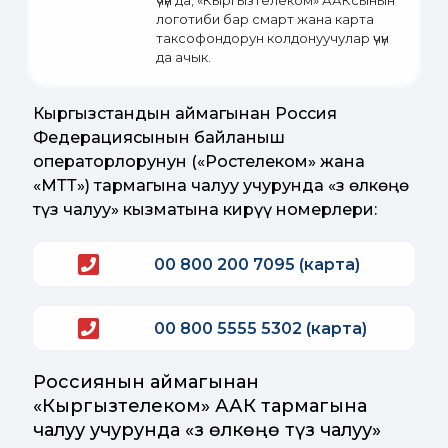
үчүн да, «Кыргызтелеком» ААКсынын
логотиби бар смарт жана карта
таксофондорун колдонуучулар үчүн
да ачык.
Кыргызстандын аймагынан Россия
Федерациясынын байланыш
операторлорунун («Ростелеком» жана
«МТТ») тармагына чалуу учурунда «Өз өлкөңө
түз чалуу» кызматына кирүү номерлери:
00 800 200 7095 (карта)
00 800 5555 5302 (карта)
Россиянын аймагынан
«Кыргызтелеком» ААК тармагына
чалуу учурунда «Өз өлкөңө түз чалуу»