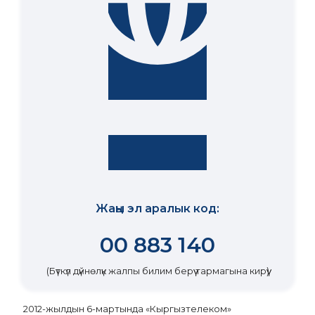
Жаңы эл аралык код:
00 883 140
(Бүткүл дүйнөлүк жалпы билим берүү тармагына кирүү)
2012-жылдын 6-мартында «Кыргызтелеком»