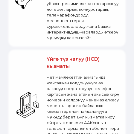
убакыт режиминде каттоо аркылуу
лотереяларды, конкурстарды,
телемарафондорду,
респонденттерди
сурамжылоолорду жана башка
интерактивдүү иш-чараларды өткөрүү
мүмкүнчүлүгүн камсыздайт.
Үйгө түз чалуу (HCD)
кызматы
Чет мамлекеттин аймагында
жайгашкан колдонуучуга өз
өлкөсүнүн операторунун телефон
картасын жана атайын акысыз кирүү
номерин колдонуу менен өз өлкөсү
менен эл аралык байланыш
кызматтарынан пайдаланууга
мүмкүндүк берет. Бул кызматка кирүү
«Кыргызтелеком» ААКсынын
телефон тармагынын абоненттери