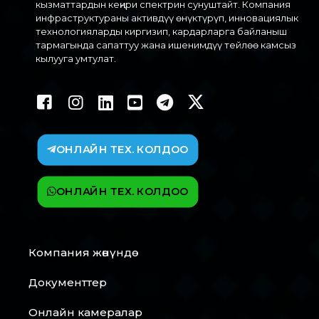
кызматтардын кеңири спектрин сунуштайт. Компания
инфраструктураны активдүү өнүктүрүп, инновациялык
технологияларды киргизип, кардарларга байланыш
тармагында сапаттуу жана ишенимдүү тейлөө камсыз
кылууга умтулат.
ОНЛАЙН ТЕХ. КОЛДОО
ОНЛАЙН ТЕХ. КОЛДОО
Компания жөнүндө
Документтер
Онлайн камералар