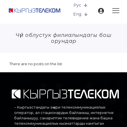
Рус
Eng
Чүй облустук филиалындагы бош
орундар
There are no posts on the list.
– Кыргызстандагы эң ири телекоммуникациялык
оператор, ал стационардык байланыш, интернетке
байланышуу, санариптик телевидение жана башка
телекоммуникациялык кызматтарды камтыган