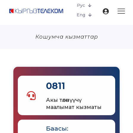
Рус
Eng
Кошумча кызматтар
0811
Акы төлөнүүчү
маалымат кызматы
Баасы: