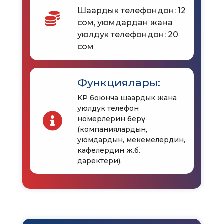
Шаардык телефондон: 12
сом, уюмдардан жана
уюлдук телефондон: 20
сом
Функциялары:
КР боюнча шаардык жана
уюлдук телефон
номерлерин берүү
(компаниялардын,
уюмдардын, мекемелердин,
кафелердин ж.б.
даректери).