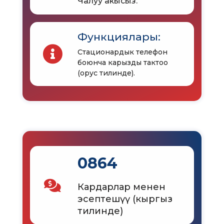
Чалуу акысыз.
Функциялары:
Стационардык телефон
боюнча карызды тактоо
(орус тилинде).
0864
Кардарлар менен
эсептешүү (кыргыз
тилинде)