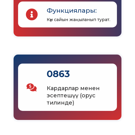
Функциялары:
Күн сайын жаңыланып турат.
0863
Кардарлар менен
эсептешүү (орус
тилинде)