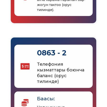
жогун тактоо (орус
тилинде).
0863 - 2
Телефония
кызматтары боюнча
баланс (орус
тилинде)
Баасы: