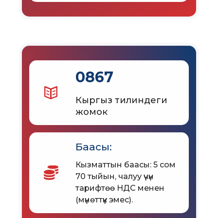
0867
Кыргыз тилиндеги
жомок
Баасы:
Кызматтын баасы: 5 сом
70 тыйын, чалуу үчүн
тарифтөө НДС менен
(мүнөттүк эмес).