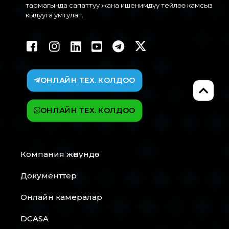
тармагында сапаттуу жана ишенимдүү тейлөө камсыз
кылууга умтулат.
ОНЛАЙН ТЕХ. КОЛДОО
ОНЛАЙН ТЕХ. КОЛДОО
Компания жөнүндө
Документтер
Онлайн камералар
DCASA