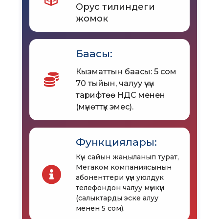
Орус тилиндеги
жомок
Баасы:
Кызматтын баасы: 5 сом
70 тыйын, чалуу үчүн
тарифтөө НДС менен
(мүнөттүк эмес).
Функциялары:
Күн сайын жаңыланып турат,
Мегаком компаниясынын
абоненттери үчүн уюлдук
телефондон чалуу мүмкүн
(салыктарды эске алуу
менен 5 сом).