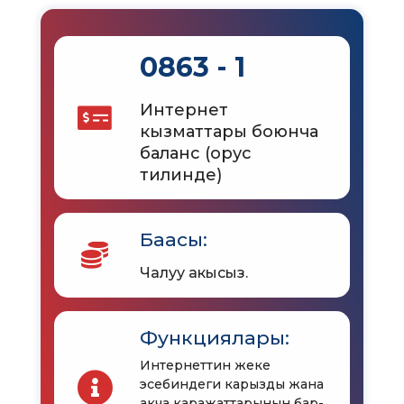
0863 - 1
Интернет
кызматтары боюнча
баланс (орус
тилинде)
Баасы:
Чалуу акысыз.
Функциялары:
Интернеттин жеке
эсебиндеги карызды жана
акча каражаттарынын бар-