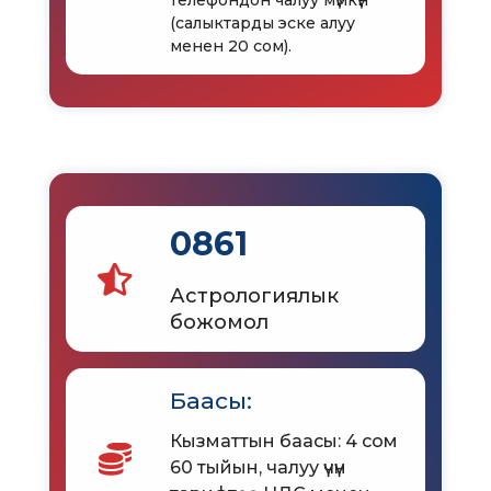
телефондон чалуу мүмкүн
(салыктарды эске алуу
менен 20 сом).
0861
Астрологиялык
божомол
Баасы:
Кызматтын баасы: 4 сом
60 тыйын, чалуу үчүн