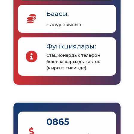
Баасы:
Чалуу акысыз.
Функциялары:
Стационардык телефон
боюнча карызды тактоо
(кыргыз тилинде).
0865