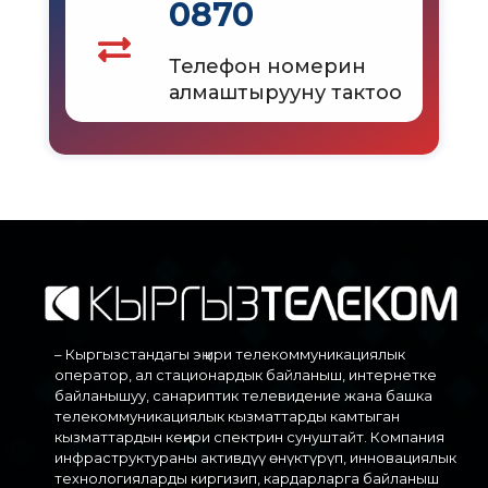
0870
Телефон номерин
алмаштырууну тактоо
– Кыргызстандагы эң ири телекоммуникациялык
оператор, ал стационардык байланыш, интернетке
байланышуу, санариптик телевидение жана башка
телекоммуникациялык кызматтарды камтыган
кызматтардын кеңири спектрин сунуштайт. Компания
инфраструктураны активдүү өнүктүрүп, инновациялык
технологияларды киргизип, кардарларга байланыш