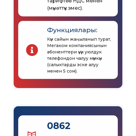
тарифтөө НДС менен
(мүнөттүк эмес).
Функциялары:
Күн сайын жаңыланып турат,
Мегаком компаниясынын
абоненттери үчүн уюлдук
телефондон чалуу мүмкүн
(салыктарды эске алуу
менен 5 сом).
0862