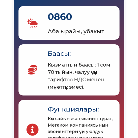
0860
Аба ырайы, убакыт
Баасы:
Кызматтын баасы: 1 сом
70 тыйын, чалуу үчүн
тарифтөө НДС менен
(мүнөттүк эмес).
Функциялары:
Күн сайын жаңыланып турат,
Мегаком компаниясынын
абоненттери үчүн уюлдук