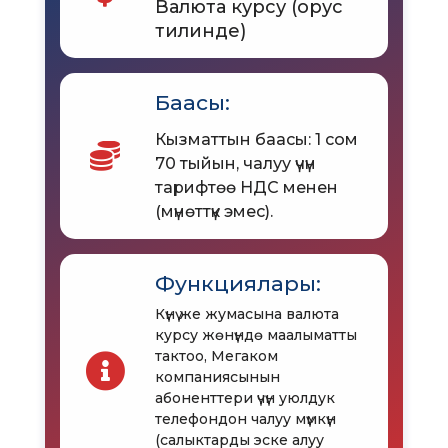
Валюта курсу (орус
тилинде)
Баасы:
Кызматтын баасы: 1 сом
70 тыйын, чалуу үчүн
тарифтөө НДС менен
(мүнөттүк эмес).
Функциялары:
Күнү же жумасына валюта
курсу жөнүндө маалыматты
тактоо, Мегаком
компаниясынын
абоненттери үчүн уюлдук
телефондон чалуу мүмкүн
(салыктарды эске алуу