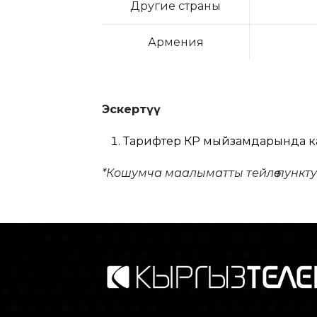
Другие страны
Армения
Эскертүү
Тарифтер КР мыйзамдарында кар
*Кошумча маалыматты тейлөө пункт