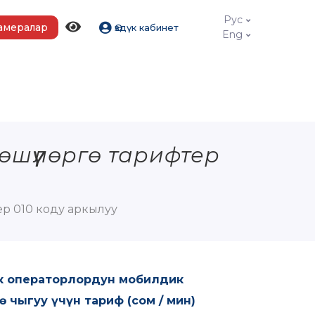
Рус
амералар
Өздүк кабинет
Eng
лөшүүлөргө тарифтер
тер 010 коду аркылуу
к операторлордун мобилдик
 чыгуу үчүн тариф (сом / мин)