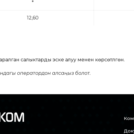
*
12,60
алган салыктарды эске алуу менен көрсөтүлгөн.
ундагы оператордон алсаңыз болот.
Ком
Док