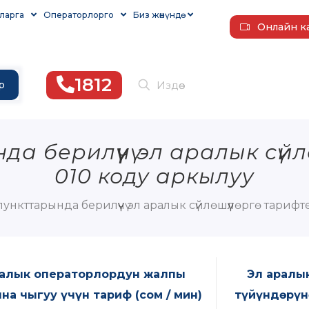
ларга
Операторлорго
Биз жөнүндө
Онлайн к
1812
р
нда берилүүчү эл аралык сүй
010 коду аркылуу
 пункттарында берилүүчү эл аралык сүйлөшүүлөргө тариф
ралык операторлордун жалпы
Эл аралы
на чыгуу үчүн тариф (сом / мин)
түйүндөрүнө