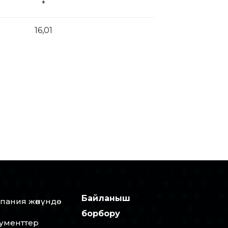
*
16,01
Байланыш
пания жөнүндө
борбору
ументтер