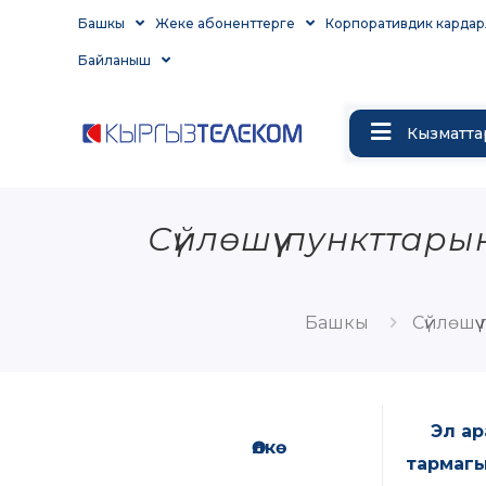
Башкы
Жеке абоненттерге
Корпоративдик кардар
Байланыш
Кызматта
Сүйлөшүү пункттары
Башкы
Сүйлөшүү
Эл а
Өлкө
тармагы