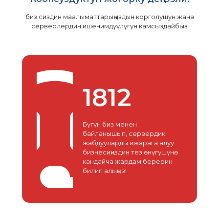
биз сиздин маалыматтарыңыздын корголушун жана
серверлердин ишенимдүүлүгүн камсыздайбыз
1812
Бүгүн биз менен
байланышып, сервердик
жабдууларды ижарага алуу
бизнесиңиздин тез өнүгүшүнө
кандайча жардам берерин
билип алыңыз!