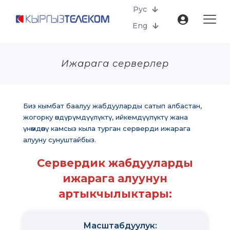
Рус
Eng
Ижарага серверлер
Биз кымбат баалуу жабдууларды сатып албастан,
жогорку өндүрүмдүүлүктү, ийкемдүүлүктү жана
үнөмдөөнү камсыз кыла турган серверди ижарага
алууну сунуштайбыз.
Сервердик жабдууларды
ижарага алуунун
артыкчылыктары:
Масштабдуулук: