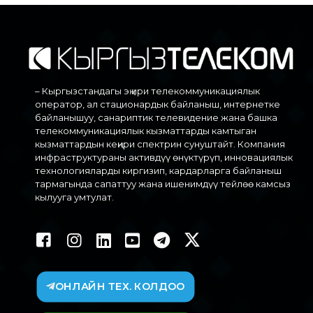
– Кыргызстандагы эң ири телекоммуникациялык
оператор, ал стационардык байланыш, интернетке
байланышуу, санариптик телевидение жана башка
телекоммуникациялык кызматтарды камтыган
кызматтардын кеңири спектрин сунуштайт. Компания
инфраструктураны активдүү өнүктүрүп, инновациялык
технологияларды киргизип, кардарларга байланыш
тармагында сапаттуу жана ишенимдүү тейлөө камсыз
кылууга умтулат.
ОНЛАЙН ТЕХ. КОЛДОО