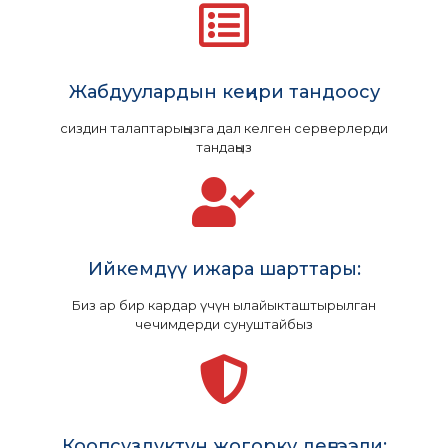
Жабдуулардын кеңири тандоосу
сиздин талаптарыңызга дал келген серверлерди
тандаңыз
Ийкемдүү ижара шарттары:
Биз ар бир кардар үчүн ылайыкташтырылган
чечимдерди сунуштайбыз
Коопсуздуктун жогорку деңгээли: