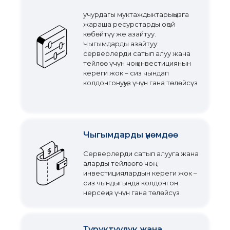
учурдагы муктаждыктарыңызга
жараша ресурстарды оңой
көбөйтүү же азайтуу.
Чыгымдарды азайтуу:
серверлерди сатып алуу жана
тейлөө үчүн чоң инвестициянын
кереги жок – сиз чындап
колдонгонуңуз үчүн гана төлөйсүз
Чыгымдарды үнөмдөө
Серверлерди сатып алууга жана
аларды тейлөөгө чоң
инвестициялардын кереги жок –
сиз чындыгында колдонгон
нерсеңиз үчүн гана төлөйсүз
Туруктуулук жана