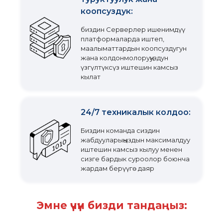
коопсуздук:
биздин Серверлер ишенимдүү
платформаларда иштеп,
маалыматтардын коопсуздугун
жана колдонмолоруңуздун
үзгүлтүксүз иштешин камсыз
кылат
24/7 техникалык колдоо:
Биздин команда сиздин
жабдууларыңыздын максималдуу
иштешин камсыз кылуу менен
сизге бардык суроолор боюнча
жардам берүүгө даяр
Эмне үчүн бизди тандаңыз: