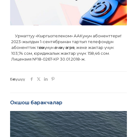
Урматтуу «Кыргызтелеком» ААКунун абоненттери!
2023-жылдын 1-сентябрынан тартып телефондун
абоненттик төлөмүнүн өлчөмү өзгөрөт, жеке жактар ​​үчүн:
103,74 сом, юридикалык жактар ​​үчүн: 158,46 сом.
Лицензия №18-0267-КР 30.01.2018-ж.
Бөлүшүү
Окшош баракчалар