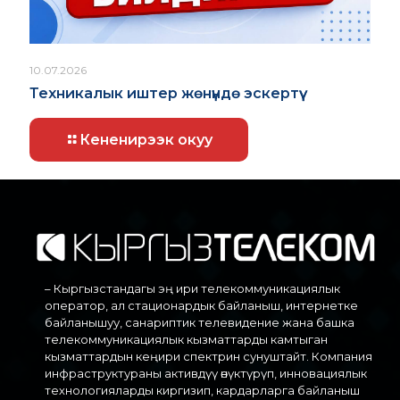
10.07.2026
Техникалык иштер жөнүндө эскертүү
Кененирээк окуу
– Кыргызстандагы эң ири телекоммуникациялык
оператор, ал стационардык байланыш, интернетке
байланышуу, санариптик телевидение жана башка
телекоммуникациялык кызматтарды камтыган
кызматтардын кеңири спектрин сунуштайт. Компания
инфраструктураны активдүү өнүктүрүп, инновациялык
технологияларды киргизип, кардарларга байланыш