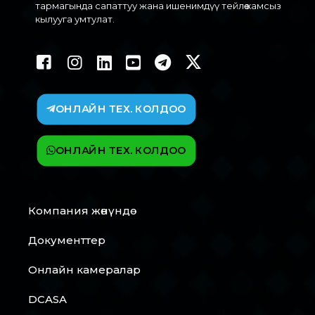
тармагында сапаттуу жана ишенимдүү тейлөө камсыз
кылууга умтулат.
ОНЛАЙН ТЕХ. КОЛДОО
ОНЛАЙН ТЕХ. КОЛДОО
Компания жөнүндө
Документтер
Онлайн камералар
DCASA