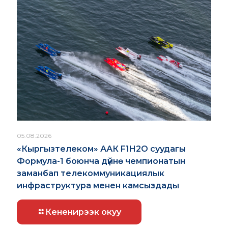
05.08.2026
«Кыргызтелеком» ААК F1H2O суудагы
Формула-1 боюнча дүйнө чемпионатын
заманбап телекоммуникациялык
инфраструктура менен камсыздады
Кененирээк окуу