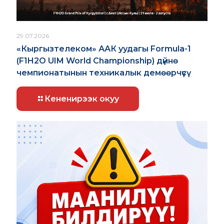
29.07.2026
«Кыргызтелеком» ААК уудагы Formula-1
(F1H2O UIM World Championship) дүйнө
чемпионатынын техникалык демөөрчүсү
Кененирээк окуу