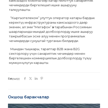
камсыздоо боюнча бир катар пилоттук санариптик
чечимдерди биргелешип ишке ашырууну
талкуулашты.
“Кыргызтелеком” улуттук оператор катары бардык
керектүү инфраструктураны камсыздоого даяр
экенин, ал эми “Мегафон” өз тарабынан Россиянын
шаарларында мындай долбоорлорду ишке ашыруу
тажрыйбасын эске алуу менен программалык
чечимдерди сунуштай турганын билдирди.
Мындан тышкары, тараптар B2B жана B2G
секторлору үчүн санариптик чечимдер менен
биргелешкен коммерциялык долбоорлорду түзүү
мүмкүнчүлүгүн карашты.
Бөлүшүү
Окшош баракчалар