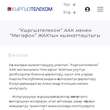
Рус
Eng
“Кыргызтелеком” ААК менен
“Мегафон” ЖАКтын кызматташтыгы
18.05.2025
Көп жылдык кызматташууну улантып, “Кыргызтелеком”
ААК жетекчилиги “Мегафон” ЖАКтын улуттук
долбоорлор боюнча директору, ошол эле учурда
Кыргыз Республикасындагы өкүлчүлүктүн директору
болуп дайындалган Александр Колошин менен
жолугушту.
Жолугушуунун жүрүшүндө тараптар өнөктөштүктү
өнүктүрүүнүн жолдорун, атап айтканда, шаар чөйрөсүн
жакшыртуу, транспорт жана коомдук коопсуздукту