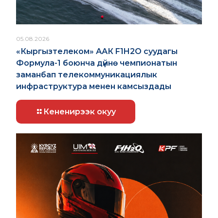
05.08.2026
«Кыргызтелеком» ААК F1H2O суудагы
Формула-1 боюнча дүйнө чемпионатын
заманбап телекоммуникациялык
инфраструктура менен камсыздады
Кененирээк окуу