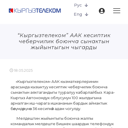
Рус
Eng
“Кыргызтелеком” ААК кесиптик
чеберчилик боюнча сынактын
жыйынтыгын чыгарды
18.05.2025
«Кыргызтелеком» ААК кызматкерлеринин
арасында кызыктуу кесиптик чеберчилик боюнча
сынактын аяктагандыгы тууралуу кабарлайбыз. Кара-
Кыргыз Автономдук облусунун 100 жылдыгына
арналган иш-чарага ишкананын бардык аймактык
бөлүмдөрүнөн 36 кесипкөй адам чогулду.
Мелдештин жыйынтыгы боюнча жалпы
командалык мелдеште Бишкек шаардык телефондук