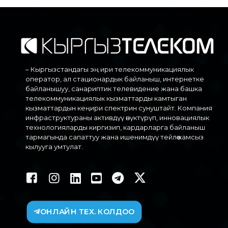
– Кыргызстандагы эң ири телекоммуникациялык
оператор, ал стационардык байланыш, интернетке
байланышуу, санариптик телевидение жана башка
телекоммуникациялык кызматтарды камтыган
кызматтардын кеңири спектрин сунуштайт. Компания
инфраструктураны активдүү өнүктүрүп, инновациялык
технологияларды киргизип, кардарларга байланыш
тармагында сапаттуу жана ишенимдүү тейлөө камсыз
кылууга умтулат.
ОНЛАЙН ТЕХ. КОЛДОО