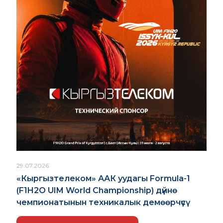
29.07.2026
«Кыргызтелеком» ААК уудагы Formula-1
(F1H2O UIM World Championship) дүйнө
чемпионатынын техникалык демөөрчүсү