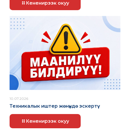
Кененирээк окуу
10.07.2026
Техникалык иштер жөнүндө эскертүү
Кененирээк окуу