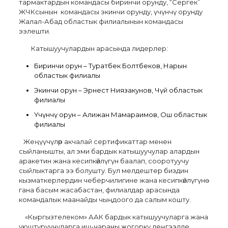
тармактардын командасы биринчи орунду, “Сергек”
ЖЧКсынын командасы экинчи орунду, үчүнчү орунду
Жалал-Абад областык филиалынын командасы
ээлешти.
Катышуучулардын арасында лидерлер:
Биринчи орун – Туратбек Болтбеков, Нарын
областык филиалы
Экинчи орун – Эрнест Ниязакунов, Чүй областык
филиалы
Үчүнчү орун – Алижан Мамараимов, Ош областык
филиалы
Жеңүүчүлөр акчалай сертификаттар менен
сыйланышты, ал эми бардык катышуучулар алардын
аракетин жана кесипкөйлүгүн баалап, сооротуучу
сыйлыктарга ээ болушту. Бул мелдештер биздин
кызматкерлердин чеберчилигине жана кесипкөйлүгүнө
гана басым жасабастан, филиалдар арасында
командалык маанайды чыңдоого да салым кошту.
«Кыргызтелеком» ААК бардык катышуучуларга жана
уюштуруучуларга иш-чараны жогорку деңгээлде