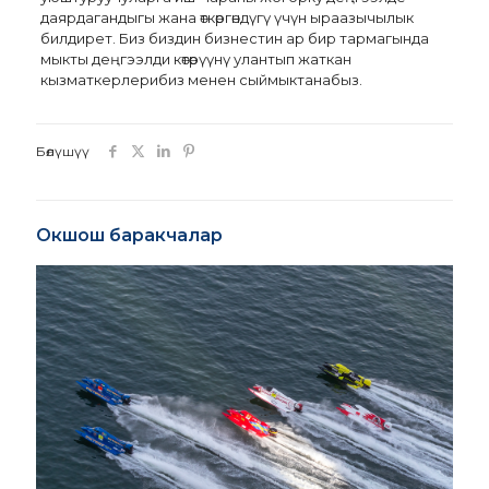
даярдагандыгы жана өткөргөндүгү үчүн ыраазычылык
билдирет. Биз биздин бизнестин ар бир тармагында
мыкты деңгээлди көтөрүүнү улантып жаткан
кызматкерлерибиз менен сыймыктанабыз.
Бөлүшүү
Окшош баракчалар