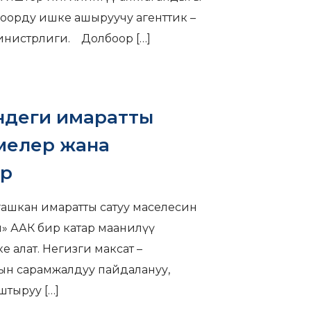
оорду ишке ашыруучу агенттик –
министрлиги. Долбоор
[…]
индеги имаратты
емелер жана
ар
ашкан имаратты сатуу маселесин
» ААК бир катар маанилүү
 алат. Негизги максат –
ын сарамжалдуу пайдалануу,
штыруу
[…]