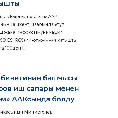
тышты
да «Кыргызтелеком» ААК
ынын Ташкент шаарында өтүп
ыш жана инфокоммуникация
СО ESI RCC) 44-отурумуна катышты.
га 100дөн
[…]
абинетинин башчысы
ров иш сапары менен
ом» ААКсында болду
бликасынын Министрлер