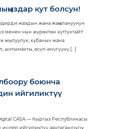
ыңыздар кут болсун!
здерди жаздын жана жаңылануунун
з менен чын жүрөктөн куттуктайт!
гө жылуулук, кубаныч жана
, ынтымакты, өсүп-өнүгүүнү
[…]
олбоору боюнча
ин ийгиликтүү
gital CASA — Кыргыз Республикасы
 иштер ийгиликтүү аяктагандыгы