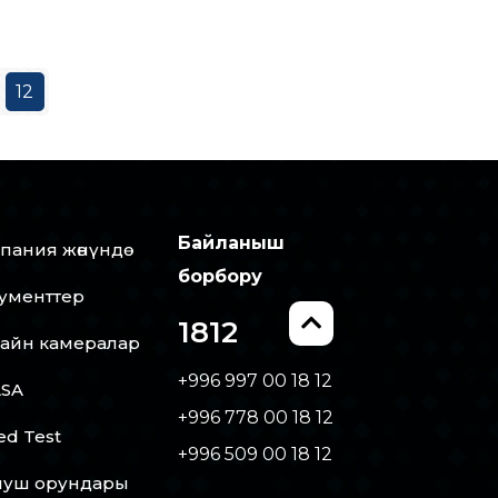
12
Байланыш
пания жөнүндө
борбору
ументтер
1812
айн камералар
+996 997 00 18 12
SA
+996 778 00 18 12
ed Test
+996 509 00 18 12
уш орундары