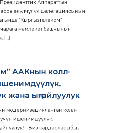
 Президенттик Аппараттын
аров өкүлчүлүк делегациясынын
агында “Кыргызтелеком”
чарага мамлекет башчынын
к
[…]
м” ААКнын колл-
 ишенимдүүлүк,
к жана ыңгайлуулук
н модернизацияланган колл-
р үчүн ишенимдүүлүк,
гайлуулук! Биз кардарларыбыз