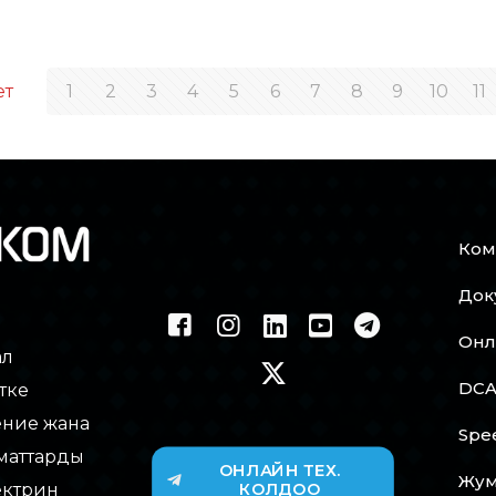
ет
1
2
3
4
5
6
7
8
9
10
11
Ком
Док
Онл
ал
DCA
тке
ение жана
Spe
маттарды
ОНЛАЙН ТЕХ.
Жум
ектрин
КОЛДОО