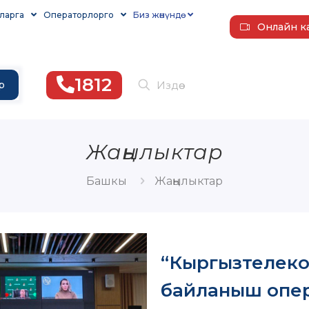
ларга
Операторлорго
Биз жөнүндө
Онлайн к
1812
р
Жаңылыктар
Башкы
Жаңылыктар
“Кыргызтелеко
байланыш опер