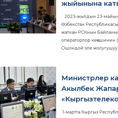
жыйынына ка
2023-жылдын 23-майын
Өзбекстан Республикас
жаткан РСКнын Байлан
операторлор кеңешинин (
Ошондой эле жолугушуу
Министрлер к
Акылбек Жапа
«Кыргызтелек
1-мартта Кыргыз Респу