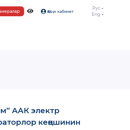
Рус
амералар
Өздүк кабинет
Eng
м” ААК электр
аторлор кеңешинин