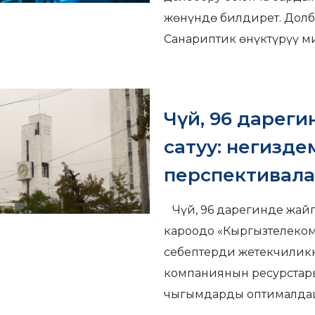
жөнүндө билдирет. Долб
Санариптик өнүктүрүү 
Чүй, 96 дарег
сатуу: негизд
перспективал
Чүй, 96 дарегинде жайг
кароодо «Кыргызтелеком
себептерди жетекчиликке
компаниянын ресурстар
чыгымдарды оптималда