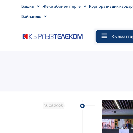
Башкы
Жеке абоненттерге
Корпоративдик кардар
Байланыш
Кызматта
18.05.2025