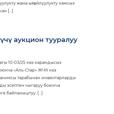
уулукту жана ыңгайлуулукту камсыз
кан
[…]
үчү аукцион тууралуу
гы 10-03/25 көз карандысыз
юнча «Аль-Стар» ЖЧК көз
паниясы тарабынан инвентарларды
рды эсептен чыгаруу боюнча
рге байланыштуу.
[…]