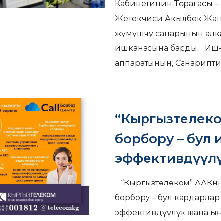
Кабинетинин Төрагасы –
Жетекчиси Акылбек Жап
жумушчу сапарынын алк
ишканасына барды. Иш-
аппаратынын, Санарипти
“Кыргызтелеко
борбору – бул
эффективдүүлү
“Кыргызтелеком” ААКны
борбору – бул кардарла
эффективдүүлүк жана ың