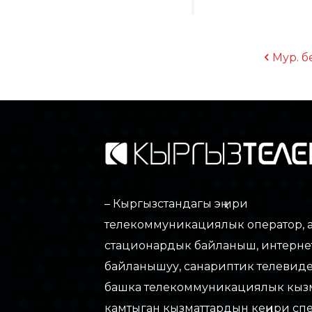
Мур. б
– Кыргызстандагы эң ири
телекоммуникациялык оператор, 
стационардык байланыш, интерне
байланышуу, санариптик телевид
башка телекоммуникациялык кыз
камтыган кызматтардын кеңири сп