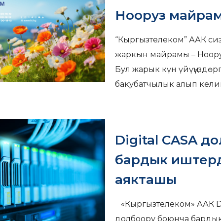
Нооруз майрам
“Кыргызтелеком” ААК си
жаркын майрамы – Ноору
Бул жарык күн үйүңүздөр
бакубатчылык алып келип
Digital CASA д
бардык иштерд
аякташы
«Кыргызтелеком» ААК Di
долбоору боюнча бардык