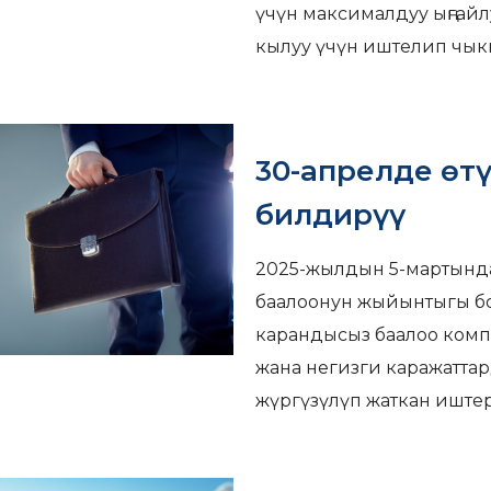
үчүн максималдуу ыңгайл
кылуу үчүн иштелип чык
30-апрелде өтү
билдирүү
2025-жылдын 5-мартында
баалоонун жыйынтыгы бо
карандысыз баалоо ком
жана негизги каражатта
жүргүзүлүп жаткан иште