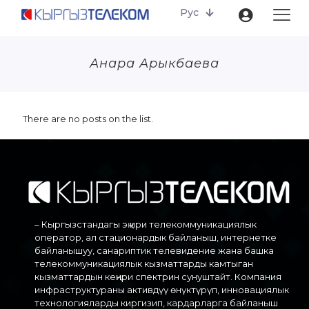
Рус
Анара Арыкбаева
There are no posts on the list.
– Кыргызстандагы эң ири телекоммуникациялык
оператор, ал стационардык байланыш, интернетке
байланышуу, санариптик телевидение жана башка
телекоммуникациялык кызматтарды камтыган
кызматтардын кеңири спектрин сунуштайт. Компания
инфраструктураны активдүү өнүктүрүп, инновациялык
технологияларды киргизип, кардарларга байланыш