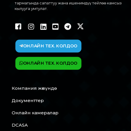
тармагында сапаттуу жана ишенимдүү тейлөө камсыз
кылууга умтулат.
ОНЛАЙН ТЕХ. КОЛДОО
ОНЛАЙН ТЕХ. КОЛДОО
Компания жөнүндө
Документтер
Онлайн камералар
DCASA