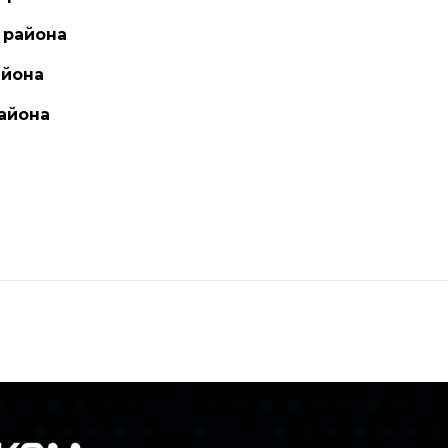
 района
айона
айона