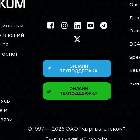
О к
Док
ационный
Онл
тавляющий
DCA
чая
тернет,
Spe
ОНЛАЙН
Вак
ТЕХПОДДЕРЖКА
Кон
ОНЛАЙН
ТЕХПОДДЕРЖКА
мясь
е и
вязи.
© 1997 — 2026 ОАО "Кыргызтелеком"
Посетить старый сайт -
old.kt.kg