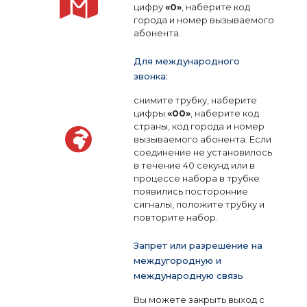
цифру
«0»
, наберите код
города и номер вызываемого
абонента.
Для международного
звонка:
снимите трубку, наберите
цифры
«00»
, наберите код
страны, код города и номер
вызываемого абонента. Если
соединение не установилось
в течение 40 секунд или в
процессе набора в трубке
появились посторонние
сигналы, положите трубку и
повторите набор.
Запрет или разрешение на
междугородную и
международную связь
Вы можете закрыть выход с