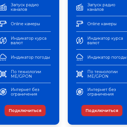
Запуск радио
Запуск радио
каналов
каналов
Оnline камеры
Оnline камеры
Индикатор курса
Индикатор курса
валют
валют
Индикатор погоды
Индикатор погоды
По технологии
По технологии
ME/GPON
ME/GPON
Интернет без
Интернет без
ограничения
ограничения
Подключиться
Подключиться