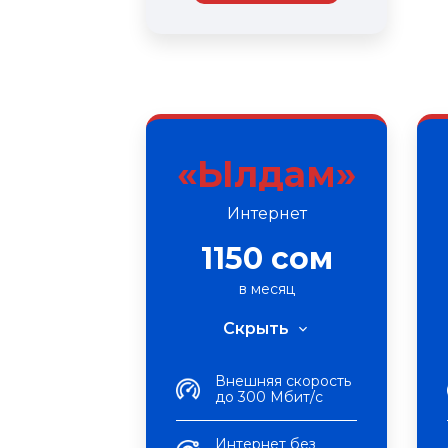
«Ылдам»
Интернет
1150 сом
в месяц
Скрыть
Внешняя скорость
до 300 Мбит/с
Интернет без