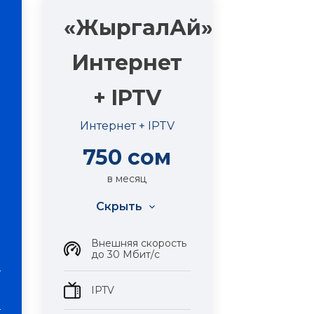
«ЖыргалАй»
Интернет
+ IPTV
Интернет + IPTV
750 сом
в месяц
Скрыть
Внешняя скорость
до 30 Мбит/с
IPTV