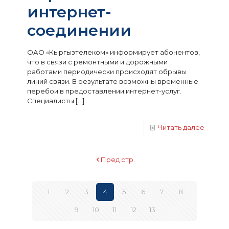
интернет-
соединении
ОАО «Кыргызтелеком» информирует абонентов,
что в связи с ремонтными и дорожными
работами периодически происходят обрывы
линий связи. В результате возможны временные
перебои в предоставлении интернет-услуг.
Специалисты
[…]
Читать далее
Пред стр.
1
2
3
4
5
6
7
8
9
10
11
12
13