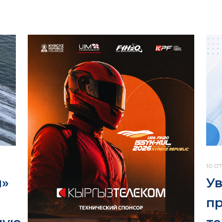
10.07
У
м»
п