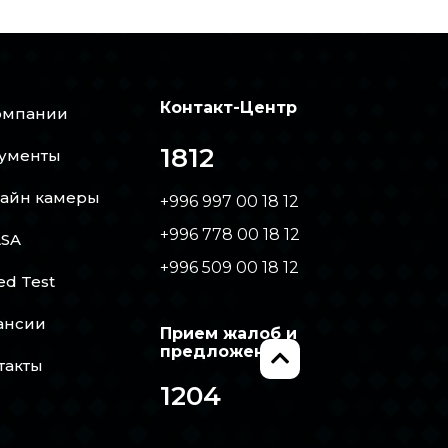
Контакт-Центр
омпании
1812
ументы
айн камеры
+996 997 00 18 12
+996 778 00 18 12
SA
+996 509 00 18 12
ed Test
ансии
Прием жалоб и
предложений
такты
1204