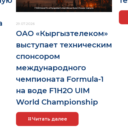
те
ную
а
29.07.2026
ОАО «Кыргызтелеком»
выступает техническим
спонсором
международного
чемпионата Formula-1
на воде F1H2O UIM
World Championship
Читать далее