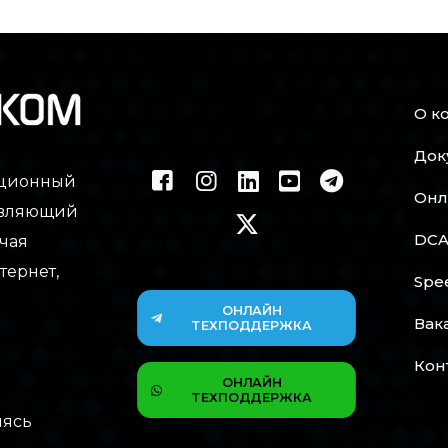
О к
Док
ационный
Онл
тавляющий
DCA
чая
тернет,
Spe
ОНЛАЙН
Вак
ТЕХПОДДЕРЖКА
Кон
ОНЛАЙН
ТЕХПОДДЕРЖКА
мясь