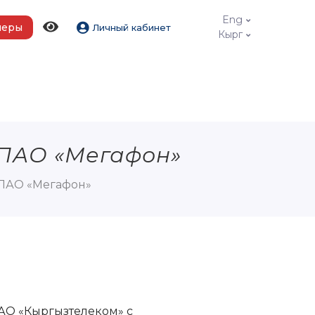
Eng
меры
Личный кабинет
Кырг
 ПАО «Мегафон»
 ПАО «Мегафон»
АО «Кыргызтелеком» с