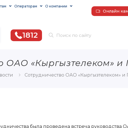
там
Операторам
О компании
Онлайн ка
1812
о ОАО «Кыргызтелеком» и
вости
Сотрудничество ОАО «Кыргызтелеком» и
удничества была проведена встреча руководства О