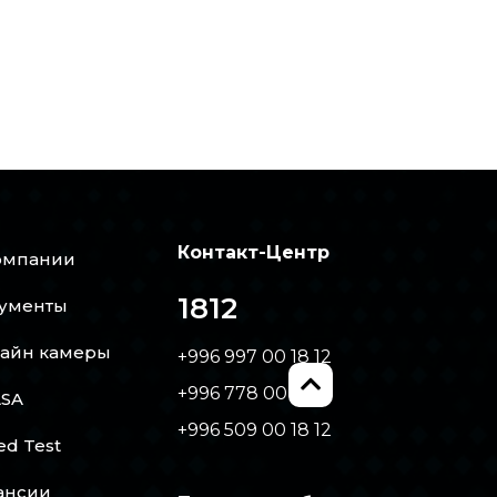
Контакт-Центр
омпании
1812
ументы
айн камеры
+996 997 00 18 12
+996 778 00 18 12
SA
+996 509 00 18 12
ed Test
ансии