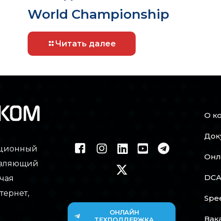
World Championship
Читать далее
О к
Док
ационный
Онл
тавляющий
DCA
чая
тернет,
Spe
ОНЛАЙН
Вак
ТЕХПОДДЕРЖКА