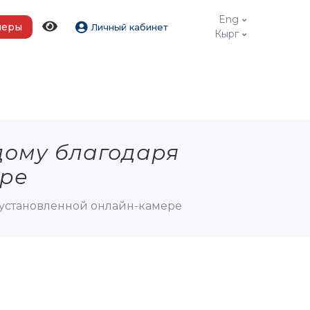
Eng
меры
Личный кабинет
Кырг
дому благодаря
ере
установленной онлайн-камере