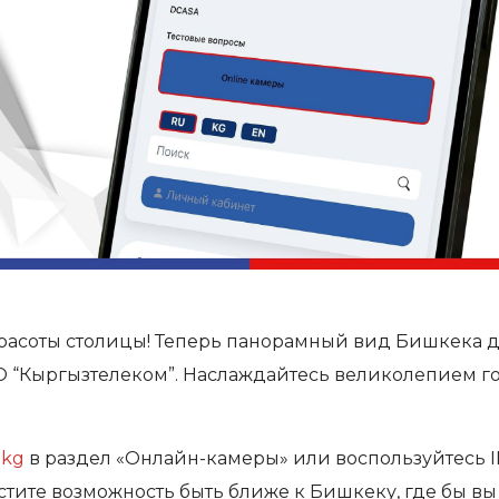
красоты столицы! Теперь панорамный вид Бишкека 
О “Кыргызтелеком”. Наслаждайтесь великолепием г
.kg
в раздел «Онлайн-камеры» или воспользуйтесь I
стите возможность быть ближе к Бишкеку, где бы вы