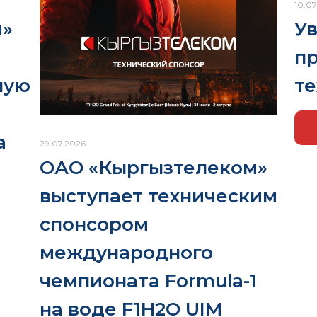
10.07
У
м»
п
те
ную
а
29.07.2026
ОАО «Кыргызтелеком»
выступает техническим
спонсором
международного
чемпионата Formula-1
на воде F1H2O UIM