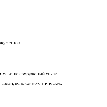
окументов
ительства сооружений связи
 связи, волоконно-оптических