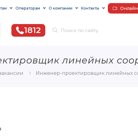
Онлайн
там
Операторам
О компании
Контакты
1812
ктировщик линейных соо
вакансии
Инженер-проектировщик линейных с
а