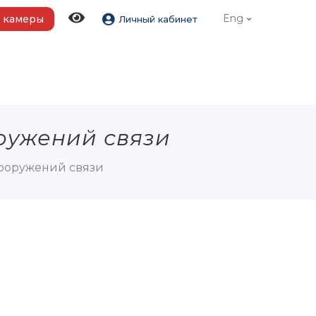
Eng
 камеры
Личный кабинет
ружений связи
ооружений связи