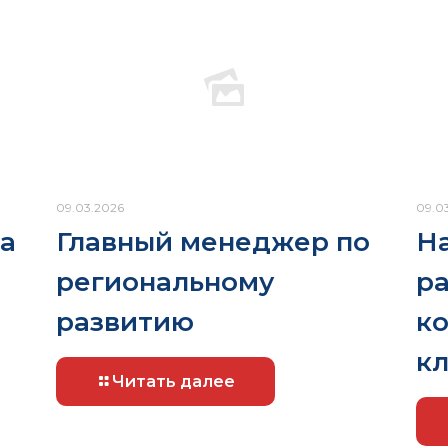
09.03.2026
09.0
а
Главный менеджер по
На
региональному
ра
развитию
к
к
Читать далее