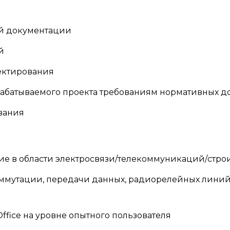
ей документации
й
ектирования
рабатываемого проекта требованиям нормативных д
вания
ие в области электросвязи/телекоммуникаций/стро
оммутации, передачи данных, радиорелейных линий
fice на уровне опытного пользователя