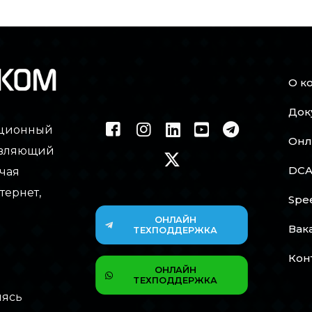
О к
Док
ационный
Онл
тавляющий
DCA
чая
тернет,
Spe
ОНЛАЙН
Вак
ТЕХПОДДЕРЖКА
Кон
ОНЛАЙН
ТЕХПОДДЕРЖКА
мясь