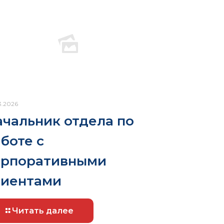
3.2026
чальник отдела по
боте с
орпоративными
лиентами
Читать далее