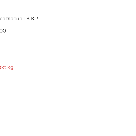
согласно ТК КР
:00
kt.kg