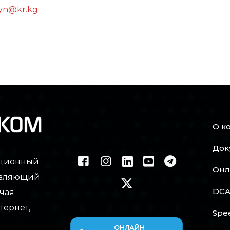
yn@kr.kg
О к
Док
ационный
Онл
тавляющий
DCA
чая
тернет,
Spe
ОНЛАЙН