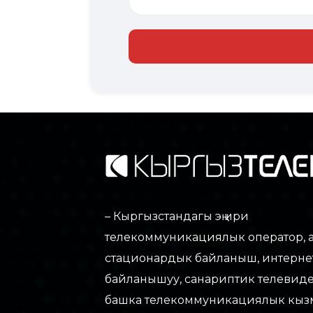
– Кыргызстандагы эң ири
телекоммуникациялык оператор, 
стационардык байланыш, интерне
байланышуу, санариптик телевид
башка телекоммуникациялык кыз