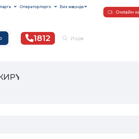
ларга
Операторлорго
Биз жөнүндө
Онлайн к
1812
р
ИРҮҮ