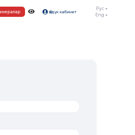
Рус
амералар
Өздүк кабинет
Eng