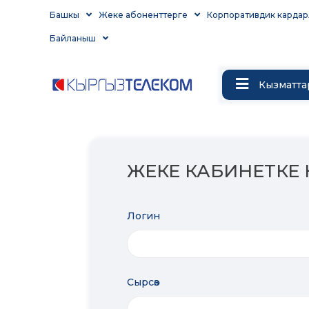
Башкы
Жеке абоненттерге
Корпоративдик кардар
Байланыш
Кызматта
ЖЕКЕ КАБИНЕТКЕ К
Логин
Сырсөз