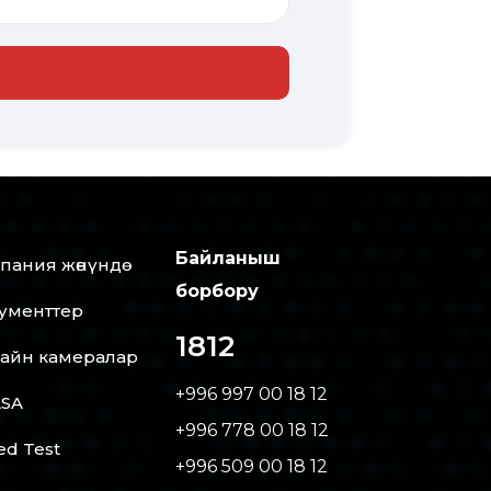
Байланыш
пания жөнүндө
борбору
ументтер
1812
айн камералар
+996 997 00 18 12
SA
+996 778 00 18 12
ed Test
+996 509 00 18 12