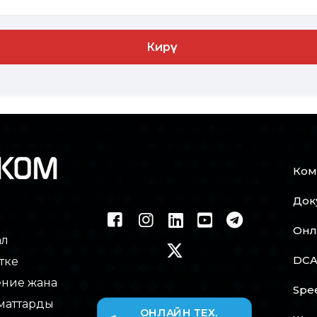
Кирүү
Ком
Док
Онл
ал
DCA
тке
ение жана
Spe
маттарды
ОНЛАЙН ТЕХ.